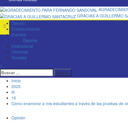
AGRADECIMIE
GRACIAS A GUILLERMO 
Opinión
Entretenimiento
Eventos
Deporte
Institucional
Literarias
Sociales
Inicio
2025
th
16
Cómo enamorar a mis estudiantes a través de las pruebas de ci
Opinión