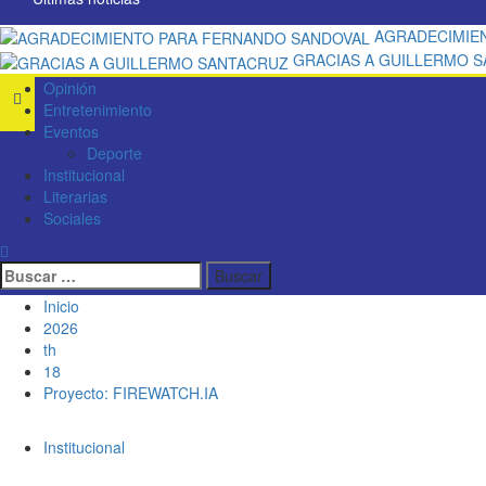
AGRADECIMIE
GRACIAS A GUILLERMO 
Opinión
Entretenimiento
Eventos
Deporte
Institucional
Literarias
Sociales
Inicio
2026
th
18
Proyecto: FIREWATCH.IA
Institucional