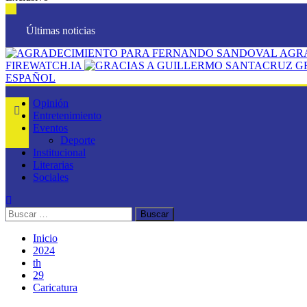
Últimas noticias
AGR
FIREWATCH.IA
G
ESPAÑOL
Opinión
Entretenimiento
Eventos
Deporte
Institucional
Literarias
Sociales
Inicio
2024
th
29
Caricatura