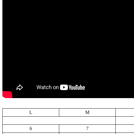
L
M
6
7