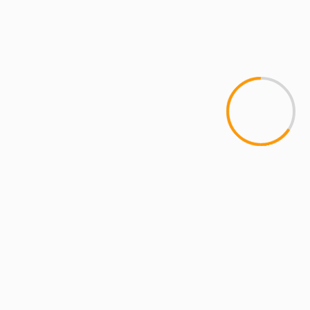
SOCIALES
AGRADECIMIENTO PARA FERNANDO
SANDOVAL
31 de julio de 2026
STEFANIA FERNANDEZ
1 min de lectura